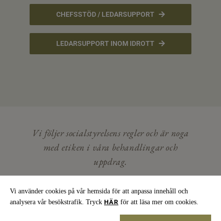
CHEFSSTÖD / LEDARSUPPORT
LEDARSUPPORT INOM IDROTT
Vi följer socialstyrelsens regler och är noga
med etiken i våra behandlingar och
uppdrag.
E-POST
info@nidiri.se |
TELEFON
+46707 20 26 86 |
Vi använder cookies på vår hemsida för att anpassa innehåll och
BESÖKSADRESS
Nidiri psykoterapi, Repslagaregatan 15, 2 tr.
COOKIES
602 25 Norrköping |
analysera vår besökstrafik. Tryck
för att läsa mer om cookies.
HÄR