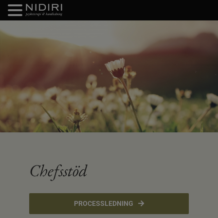
FORTSÄTT
TILL
INNEHÅLLET
Chefsstöd
PROCESSLEDNING