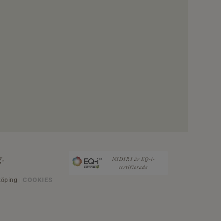
g.
NIDIRI är EQ-i-
certifierade
COOKIES
köping |